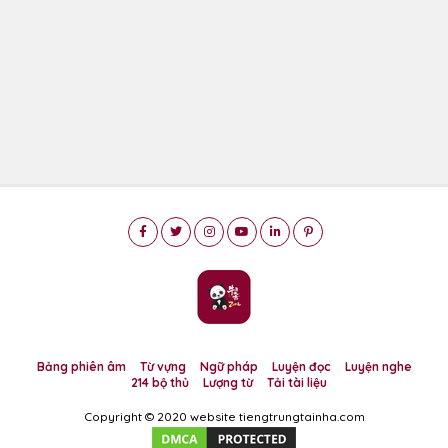
Bảng phiên âm
Từ vựng
Ngữ pháp
Luyện đọc
Luyện nghe
214 bộ thủ
Lượng từ
Tải tài liệu
Copyright © 2020 website tiengtrungtainha.com