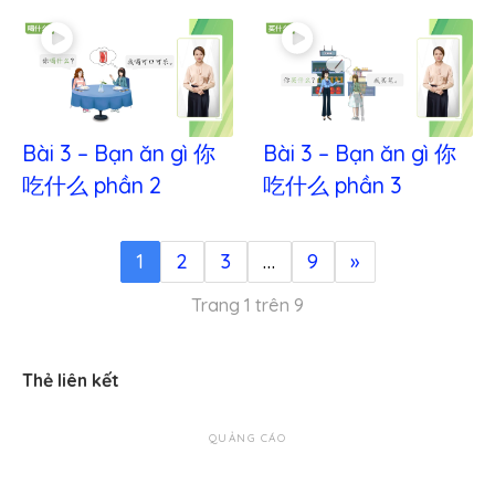
Bài 3 – Bạn ăn gì 你
Bài 3 – Bạn ăn gì 你
吃什么 phần 2
吃什么 phần 3
1
2
3
…
9
»
Trang 1 trên 9
Thẻ liên kết
QUẢNG CÁO