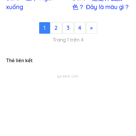
xuống
色？ Đây là màu gì？
1
2
3
4
»
Trang 1 trên 4
Thẻ liên kết
QUẢNG CÁO