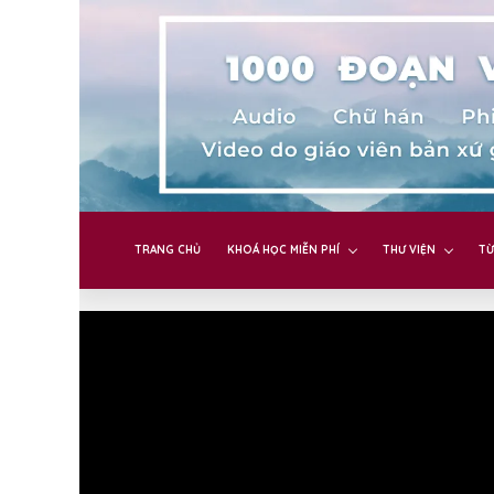
TRANG CHỦ
KHOÁ HỌC MIỄN PHÍ
THƯ VIỆN
TỪ