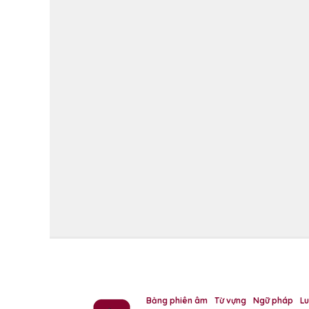
Bảng phiên âm
Từ vựng
Ngữ pháp
L