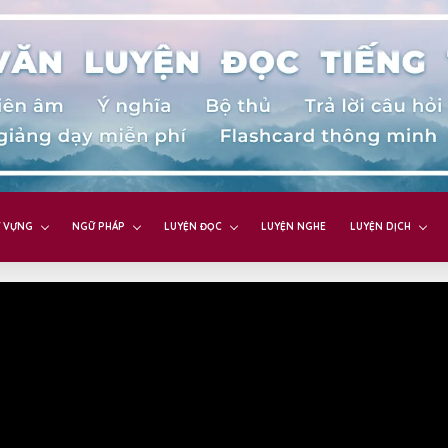
 VỰNG
NGỮ PHÁP
LUYỆN ĐỌC
LUYỆN NGHE
LUYỆN DỊCH