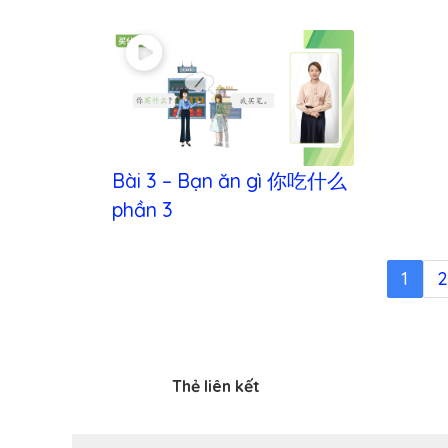
Bài 3 – Bạn ăn gì 你吃什么
phần 3
1
2
Thẻ liên kết