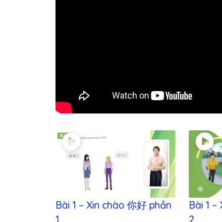
Bài 1 – Xin chào 你好 phần
Bài 1 
1
2