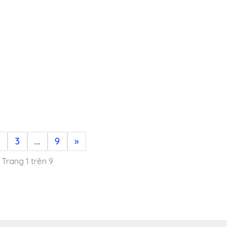
3
…
9
»
Trang 1 trên 9