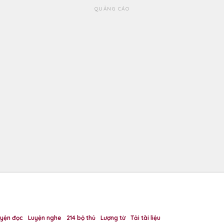
QUẢNG CÁO
uyện đọc
Luyện nghe
214 bộ thủ
Lượng từ
Tải tài liệu