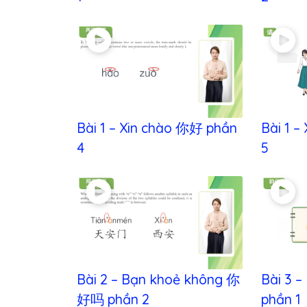
Bài 1 – Xin chào 你好 phần
Bài 1 
4
5
Bài 2 – Bạn khoẻ không 你
Bài 3 
好吗 phần 2
phần 1