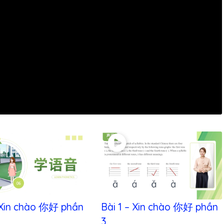
– Xin chào 你好 phần
Bài 1 – Xin chào 你好 phần
3