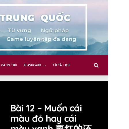
214 BỘ THỦ
FLASHCARD
TẢI TÀI LIỆU
Bài 12 – Muốn cái
màu đỏ hay cái
màu xanh 要红的还