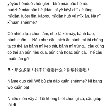
yěyǒu hěnduō zhǒnglèi，bǐrú miànbāo hé ròu
huòzhě miànbāo hé jīdàn, nǐ yě kěyǐ chī xiè tāng
mǐxiàn, luósī fěn, kǎoròu mǐxiàn huò yú mǐxiàn. Nà nǐ
xǐhuān shénme?
Có nhiều lựa chọn lắm, như là xôi này, bánh bao,
bánh cuốn…. Nếu như cậu thích ăn bánh mì thì chúng
ta có thể ăn bánh mì kẹp thịt, bánh mì trứng…cậu cũng
có thể ăn bún riêu cua, bún chả hoặc bún cá. Thế cậu
muốn ăn gì?
B
：那么多菜！我不知道选什么？你帮我选吧！
Nàme duō cài! Wǒ bù zhī dào xuǎn shénme? Nǐ bāng
wǒ xuǎn ba!
Nhiều món vậy à! Tôi không biết chọn gì cả, cậu giúp
tôi đi