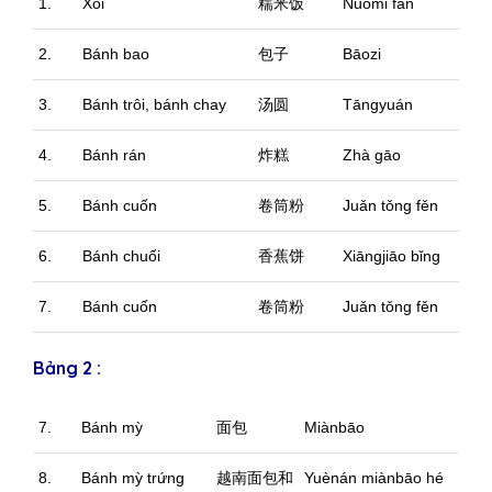
1.
Xôi
糯米饭
Nuòmǐ fàn
2.
Bánh bao
包子
Bāozi
3.
Bánh trôi, bánh chay
汤圆
Tāngyuán
4.
Bánh rán
炸糕
Zhà gāo
5.
Bánh cuốn
卷筒粉
Juǎn tǒng fěn
6.
Bánh chuối
香蕉饼
Xiāngjiāo bǐng
7.
Bánh cuốn
卷筒粉
Juǎn tǒng fěn
Bảng 2 :
7.
Bánh mỳ
面包
Miànbāo
8.
Bánh mỳ trứng
越南面包和
Yuènán miànbāo hé