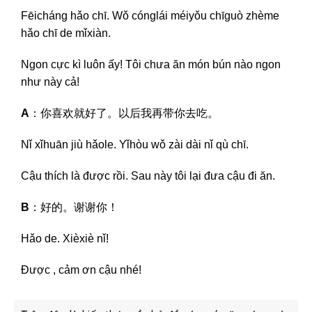
Fēicháng hǎo chī. Wǒ cónglái méiyǒu chīguò zhème
hǎo chī de mǐxiàn.
Ngon cực kì luôn ấy! Tôi chưa ăn món bún nào ngon
như này cả!
A
：你喜欢就好了。以后我再带你去吃。
Nǐ xǐhuān jiù hǎole. Yǐhòu wǒ zài dài nǐ qù chī.
Cậu thích là được rồi. Sau này tôi lại đưa cậu đi ăn.
B
：好的。谢谢你！
Hǎo de. Xièxiè nǐ!
Được , cảm ơn cậu nhé!