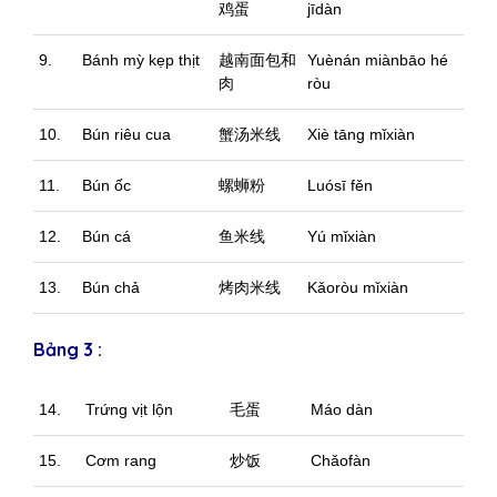
鸡蛋
jīdàn
9.
Bánh mỳ kẹp thịt
越南面包和
Yuènán miànbāo hé
肉
ròu
10.
Bún riêu cua
蟹汤米线
Xiè tāng mǐxiàn
11.
Bún ốc
螺蛳粉
Luósī fěn
12.
Bún cá
鱼米线
Yú mǐxiàn
13.
Bún chả
烤肉米线
Kǎoròu mǐxiàn
Bảng 3 :
14.
Trứng vịt lộn
毛蛋
Máo dàn
15.
Cơm rang
炒饭
Chǎofàn