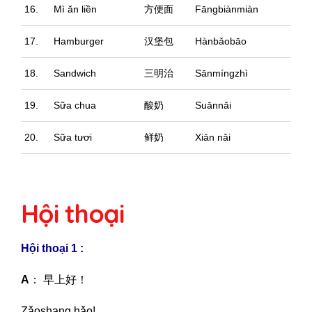
16.
Mì ăn liền
方便面
Fāngbiànmiàn
17.
Hamburger
汉堡包
Hànbǎobāo
18.
Sandwich
三明治
Sānmíngzhì
19.
Sữa chua
酸奶
Suānnǎi
20.
Sữa tươi
鲜奶
Xiān nǎi
Hội thoại
Hội thoại 1 :
A
： 早上好！
Zǎoshang hǎo!