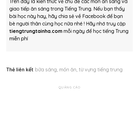
Trên đây là kiến thức về chủ đề các món ăn sáng và
giao tiếp ăn sáng trong Tiếng Trung. Nếu bạn thấy
bài học này hay, hãy chia sẻ về Facebook để bạn
bè người thân cùng học nữa nhé ! Hãy nhớ truy cập
tiengtrungtainha.com
mỗi ngày để học tiếng Trung
miễn phí
Thẻ liên kết
bữa sáng
,
món ăn
,
từ vựng tiếng trung
QUẢNG CÁO