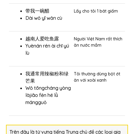
带我一碗醋
Lấy cho tôi 1 bát giấm
Dài wǒ yī wǎn cù
越南人爱吃鱼露
Người Việt Nam rất thích
ăn nước mắm
Yuènán rén ài chī yú
lù
我通常用辣椒粉和绿
Tôi thường dùng bột ớt
ăn với xoài xanh
芒果
Wǒ tōngcháng yòng
làjiāo fěn hé lǜ
mángguǒ
Trên đây là từ vựng tiếng Trung chủ đề các loại gia