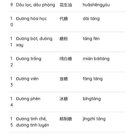
9
Dầu lạc, dầu phộng
花生油
huāshēngyóu
1
Đường hóa học
代糖
dài táng
0
1
Đường bột, đường
糖粉
táng fěn
1
xay
1
Đường trắng
绵白糖
mián báitáng
2
1
Đường viên
放糖
fàng táng
3
1
Đường phèn
冰糖
bīngtáng
4
1
Đường tinh chế,
精制糖
jīngzhì táng
5
đường tinh luyện