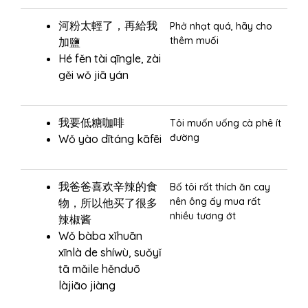
河粉太輕了，再給我
Phở nhạt quá, hãy cho
thêm muối
加鹽
Hé fěn tài qīngle, zài
gěi wǒ jiā yán
我要低糖咖啡
Tôi muốn uống cà phê ít
đường
Wǒ yào dītáng kāfēi
我爸爸喜欢辛辣的食
Bố tôi rất thích ăn cay
nên ông ấy mua rất
物，所以他买了很多
nhiều tương ớt
辣椒酱
Wǒ bàba xǐhuān
xīnlà de shíwù, suǒyǐ
tā mǎile hěnduō
làjiāo jiàng