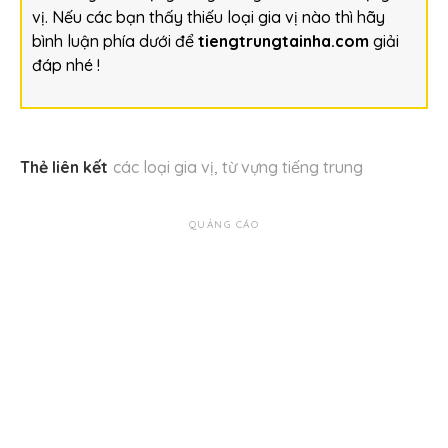
vị. Nếu các bạn thấy thiếu loại gia vị nào thì hãy
bình luận phía dưới để
tiengtrungtainha.com
giải
đáp nhé !
Thẻ liên kết
các loại gia vị
,
từ vựng tiếng trung
QUẢNG CÁO