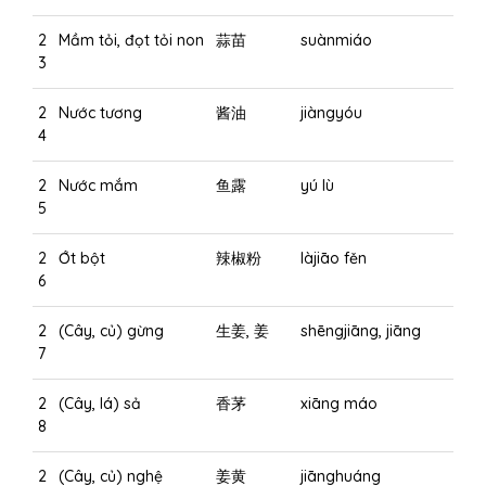
2
Mầm tỏi, đọt tỏi non
蒜苗
suànmiáo
3
2
Nước tương
酱油
jiàngyóu
4
2
Nước mắm
鱼露
yú lù
5
2
Ớt bột
辣椒粉
làjiāo fěn
6
2
(Cây, củ) gừng
生姜, 姜
shēngjiāng, jiāng
7
2
(Cây, lá) sả
香茅
xiāng máo
8
2
(Cây, củ) nghệ
姜黄
jiānghuáng