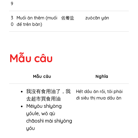
9
3
Muối ăn thêm (muối
佐餐盐
zuǒcān yán
0
để trên bàn)
Mẫu câu
Mẫu câu
Nghĩa
我沒有食用油了，我
Hết dầu ăn rồi, tôi phải
đi siêu thị mua dầu ăn
去超市買食用油
Méiyǒu shíyòng
yóule, wǒ qù
chāoshì mǎi shíyòng
yóu