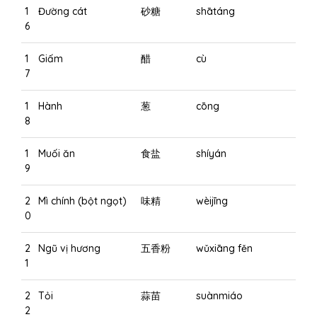
1
Đường cát
砂糖
shātáng
6
1
Giấm
醋
cù
7
1
Hành
葱
cōng
8
1
Muối ăn
食盐
shíyán
9
2
Mì chính (bột ngọt)
味精
wèijīng
0
2
Ngũ vị hương
五香粉
wǔxiāng fěn
1
2
Tỏi
蒜苗
suànmiáo
2