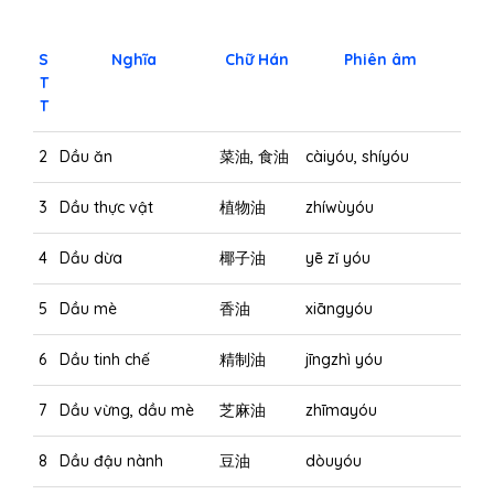
S
Nghĩa
Chữ Hán
Phiên âm
T
T
2
Dầu ăn
菜油, 食油
càiyóu, shíyóu
3
Dầu thực vật
植物油
zhíwùyóu
4
Dầu dừa
椰子油
yē zǐ yóu
5
Dầu mè
香油
xiāngyóu
6
Dầu tinh chế
精制油
jīngzhì yóu
7
Dầu vừng, dầu mè
芝麻油
zhīmayóu
8
Dầu đậu nành
豆油
dòuyóu