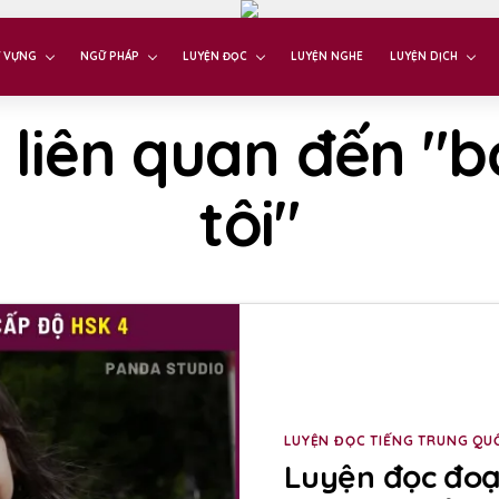
 VỰNG
NGỮ PHÁP
LUYỆN ĐỌC
LUYỆN NGHE
LUYỆN DỊCH
 liên quan đến "
tôi"
LUYỆN ĐỌC TIẾNG TRUNG QU
Luyện đọc đoạ