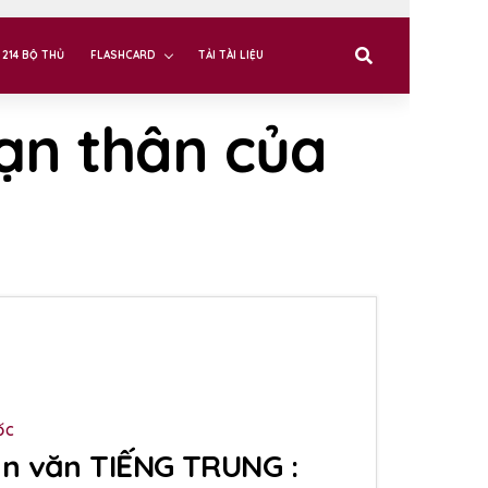
214 BỘ THỦ
FLASHCARD
TẢI TÀI LIỆU
bạn thân của
ỐC
n văn TIẾNG TRUNG :