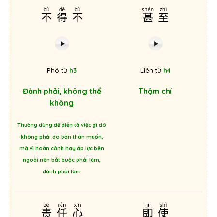
不得不
甚至
Phó từ
h3
Liên từ
h4
Đành phải, không thể
Thậm chí
không
Thường dùng để diễn tả việc gì đó
không phải do bản thân muốn,
mà vì hoàn cảnh hay áp lực bên
ngoài nên bắt buộc phải làm,
đành phải làm
责任心
即使