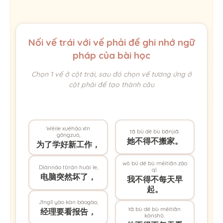
Nối vế trái với vế phải để ghi nhớ ngữ
pháp của bài học
Chọn 1 vế ở cột trái, sau đó chọn vế tương ứng ở
cột phải để tạo thành câu
Wèile xuéhǎo xīn
tā bù dé bù bānjiā.
gōngzuò,
她不得不搬家。
为了学好新工作，
wǒ bù dé bù měitiān zǎo
Diànnǎo tūrán huài le,
qǐ.
电脑突然坏了，
我不得不每天早
起。
Jīnglǐ yào kàn bàogào,
tā bù dé bù měitiān
经理要看报告，
kànshū.