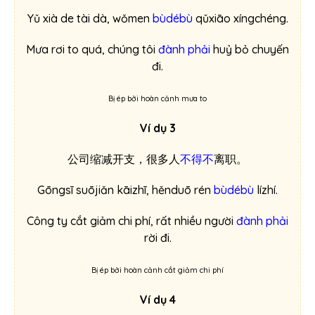
Yǔ xià de tài dà, wǒmen
bùdébù
qǔxiāo xíngchéng.
Mưa rơi to quá, chúng tôi
đành phải
huỷ bỏ chuyến
đi.
Bị ép bởi hoàn cảnh mưa to
Ví dụ 3
公司缩减开支，很多人
不得不
离职。
Gōngsī suōjiǎn kāizhī, hěnduō rén
bùdébù
lízhí.
Công ty cắt giảm chi phí, rất nhiều người
đành phải
rời đi.
Bị ép bởi hoàn cảnh cắt giảm chi phí
Ví dụ 4