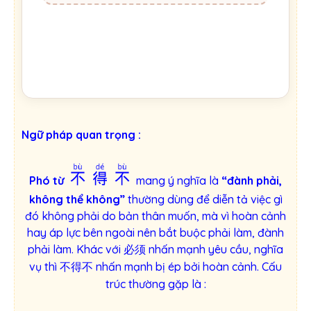
Ngữ pháp quan trọng :
不得不
Phó từ
mang ý nghĩa là
“đành phải,
không thể không”
t
hường dùng để diễn tả việc gì
đó không phải do bản thân muốn, mà vì hoàn cảnh
hay áp lực bên ngoài nên bắt buộc phải làm, đành
phải làm. Khác với
nhấn mạnh yêu cầu, nghĩa
必须
vụ thì
nhấn mạnh bị ép bởi hoàn cảnh. Cấu
不得不
trúc thường gặp là :