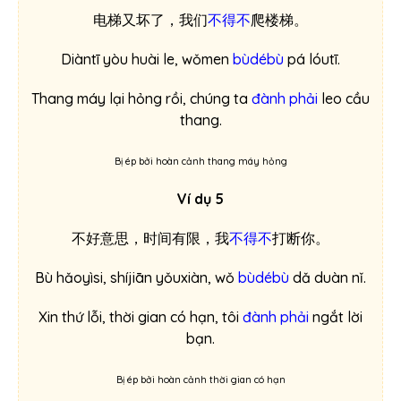
电梯又坏了，我们
不得不
爬楼梯。
Diàntī yòu huài le, wǒmen
bùdébù
pá lóutī.
Thang máy lại hỏng rồi, chúng ta
đành phải
leo cầu
thang.
Bị ép bởi hoàn cảnh thang máy hỏng
Ví dụ 5
不好意思，时间有限，我
不得不
打断你。
Bù hǎoyìsi, shíjiān yǒuxiàn, wǒ
bùdébù
dǎ duàn nǐ.
Xin thứ lỗi, thời gian có hạn, tôi
đành phải
ngắt lời
bạn.
Bị ép bởi hoàn cảnh thời gian có hạn