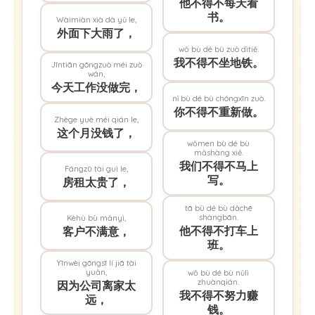
他不得不每天看
书。
Wàimiàn xià dà yǔ le,
外面下大雨了，
wǒ bù dé bù zuò dìtiě.
我不得不坐地铁。
Jīntiān gōngzuò méi zuò
wán,
今天工作没做完，
nǐ bù dé bù chóngxīn zuò.
你不得不重新做。
Zhège yuè méi qián le,
这个月没钱了，
wǒmen bù dé bù
mǎshàng xiě.
我们不得不马上
Fángzū tài guì le,
写。
房租太贵了，
tā bù dé bù dǎchē
shàngbān.
Kèhù bù mǎnyì,
他不得不打车上
客户不满意，
班。
Yīnwèi gōngsī lí jiā tài
yuǎn,
wǒ bù dé bù nǔlì
zhuànqián.
因为公司离家太
我不得不努力赚
远，
钱。