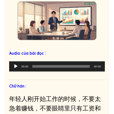
Audio của bài đọc :
T
00:00
00:00
r
ì
n
Chữ hán :
h
p
年轻人刚开始工作的时候，不要太
h
á
急着赚钱，不要眼睛里只有工资和
t