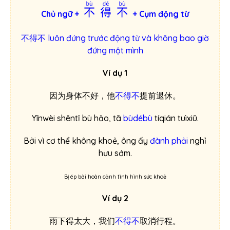
不得不
Chủ ngữ +
+ Cụm động từ
不得不 luôn đứng trước động từ và không bao giờ
đứng một mình
Ví dụ 1
因为身体不好，他
不得不
提前退休。
Yīnwèi shēntǐ bù hǎo, tā
bùdébù
tíqián tuìxiū.
Bởi vì cơ thể không khoẻ, ông ấy
đành phải
nghỉ
hưu sớm.
Bị ép bởi hoàn cảnh tình hình sức khoẻ
Ví dụ 2
雨下得太大，我们
不得不
取消行程。