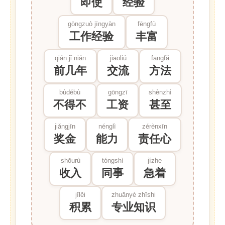
即使
经验
gōngzuò jīngyàn
fēngfù
工作经验
丰富
qián jǐ nián
jiāoliú
fāngfǎ
前几年
交流
方法
bùdébù
gōngzī
shènzhì
不得不
工资
甚至
jiǎngjīn
nénglì
zérènxīn
奖金
能力
责任心
shōurù
tóngshì
jízhe
收入
同事
急着
jīlěi
zhuānyè zhīshi
积累
专业知识