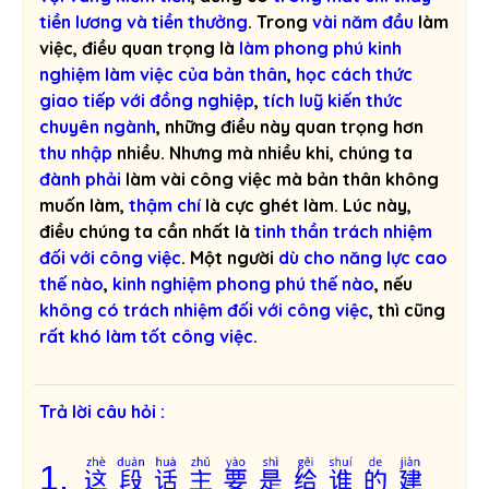
tiền lương và tiền thưởng
. Trong
vài năm đầu
làm
việc, điều quan trọng là
làm phong phú kinh
nghiệm làm việc của bản thân
,
học cách thức
giao tiếp với đồng nghiệp
,
tích luỹ kiến thức
chuyên ngành
, những điều này quan trọng hơn
thu nhập
nhiều. Nhưng mà nhiều khi, chúng ta
đành phải
làm vài công việc mà bản thân không
muốn làm,
thậm chí
là cực ghét làm. Lúc này,
điều chúng ta cần nhất là
tinh thần trách nhiệm
đối với công việc
. Một người
dù cho năng lực cao
thế nào
,
kinh nghiệm phong phú thế nào
, nếu
không có trách nhiệm đối với công việc
, thì cũng
rất khó làm tốt công việc
.
Trả lời câu hỏi :
这段话主要是给谁的建
1,