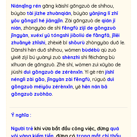
Niánqīng rén
gāng kāishǐ gōngzuò de shíhou,
búyào
tài
jízhe zhuànqián
, búyào
yǎnjing lǐ zhǐ
yǒu gōngzī hé jiǎngjīn
. Zài gōngzuò de
qián jǐ
nián
, zhòngyào de shì
fēngfù zìjǐ de gōngzuò
jīngyàn
,
xuéxí yǔ tóngshì jiāoliú de fāngfǎ
,
jīlěi
zhuānyè zhīshi
, zhèxiē bǐ
shōurù
zhòngyào duō le.
Dànshì hěn duō shíhou, wǒmen
bùdébù
qù zuò
yìxiē zìjǐ bú yuànyì zuò
shènzhì
shì fēicháng bù
xǐhuan de gōngzuò. Zhè shí, wǒmen zuì xūyào de
jiùshì
duì gōngzuò de zérènxīn
. Yí gè rén
jíshǐ
nénglì zài gāo
,
jīngyàn zài fēngfù
, rúguǒ
duì
gōngzuò méiyǒu zérènxīn
, yě
hěn nán bǎ
gōngzuò zuòhǎo
.
Ý nghĩa :
Người trẻ
khi vừa bắt đầu công việc, đừng
quá
vội vàng kiếm tiền
, đừng có
trong mắt chỉ thấy