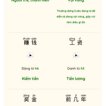
Người trẻ, thanh niên
Vội vàng
Thường đứng trước động từ để
diễn tả đang vội vàng, gấp rút
làm điều gì đó
赚钱
工资
Động từ
h6
Danh từ
h3
Kiếm tiền
Tiền lương
奖金
前几年