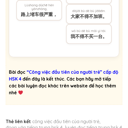
Lùshang dǔchē hěn
yánzhòng,
dàjiā bù dé bù jiābān.
路上堵车很严重，
大家不得不加班。
wǒ bù dé bù mǎi yì tái.
我不得不买一台。
Bài đọc
“Công việc đầu tiên của người trẻ” cấp độ
HSK 4
đến đây là kết thúc. Các bạn hãy mở tiếp
các bài luyện đọc khác trên website để học thêm
nhé
Thẻ liên kết
công việc đầu tiên của người trẻ
,
đoạn văn tiếng trung hsk 4
,
luyện đọc tiếng trung hsk 4