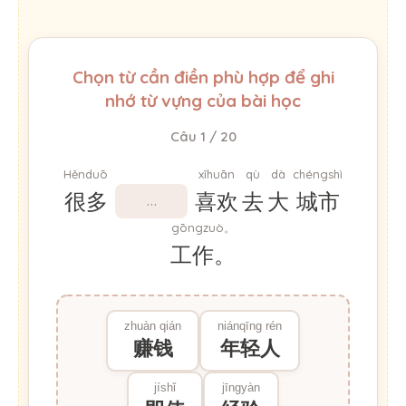
Chọn từ cần điền phù hợp để ghi
nhớ từ vựng của bài học
Câu 1 / 20
Hěnduō
xǐhuān
qù
dà
chéngshì
很多
喜欢
去
大
城市
gōngzuò。
工作。
zhuàn qián
niánqīng rén
赚钱
年轻人
jíshǐ
jīngyàn