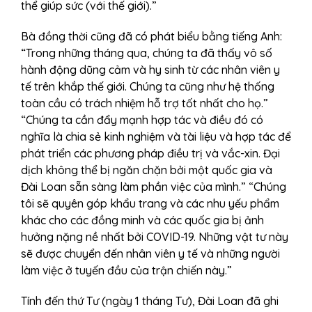
thể giúp sức (với thế giới).”
Bà đồng thời cũng đã có phát biểu bằng tiếng Anh:
“Trong những tháng qua, chúng ta đã thấy vô số
hành động dũng cảm và hy sinh từ các nhân viên y
tế trên khắp thế giới. Chúng ta cũng như hệ thống
toàn cầu có trách nhiệm hỗ trợ tốt nhất cho họ.”
“Chúng ta cần đẩy mạnh hợp tác và điều đó có
nghĩa là chia sẻ kinh nghiệm và tài liệu và hợp tác để
phát triển các phương pháp điều trị và vắc-xin. Đại
dịch không thể bị ngăn chặn bởi một quốc gia và
Đài Loan sẵn sàng làm phần việc của mình.” “Chúng
tôi sẽ quyên góp khẩu trang và các nhu yếu phẩm
khác cho các đồng minh và các quốc gia bị ảnh
hưởng nặng nề nhất bởi COVID-19. Những vật tư này
sẽ được chuyển đến nhân viên y tế và những người
làm việc ở tuyến đầu của trận chiến này.”
Tính đến thứ Tư (ngày 1 tháng Tư), Đài Loan đã ghi