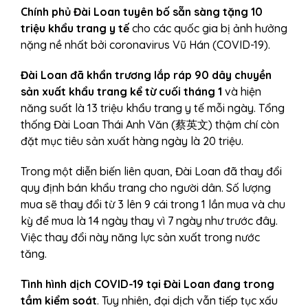
Chính phủ Đài Loan tuyên bố sẵn sàng tặng 10
triệu khẩu trang y tế
cho các quốc gia bị ảnh hưởng
nặng nề nhất bởi coronavirus Vũ Hán (COVID-19).
Đài Loan đã khẩn trương lắp ráp 90 dây chuyền
sản xuất khẩu trang kể từ cuối tháng 1
và hiện
năng suất là 13 triệu khẩu trang y tế mỗi ngày. Tổng
thống Đài Loan Thái Anh Văn (蔡英文) thậm chí còn
đặt mục tiêu sản xuất hàng ngày là 20 triệu.
Trong một diễn biến liên quan, Đài Loan đã thay đổi
quy định bán khẩu trang cho người dân. Số lượng
mua sẽ thay đổi từ 3 lên 9 cái trong 1 lần mua và chu
kỳ để mua là 14 ngày thay vì 7 ngày như trước đây.
Việc thay đổi này năng lực sản xuất trong nước
tăng.
Tình hình dịch COVID-19 tại Đài Loan đang trong
tầm kiểm soát
. Tuy nhiên, đại dịch vẫn tiếp tục xấu