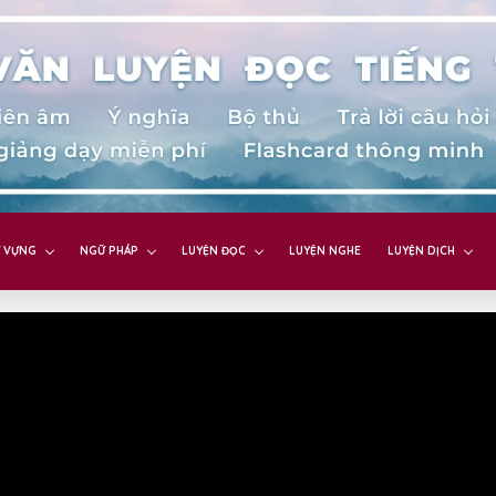
 VỰNG
NGỮ PHÁP
LUYỆN ĐỌC
LUYỆN NGHE
LUYỆN DỊCH