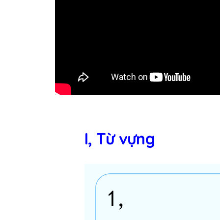
I, Từ vựng