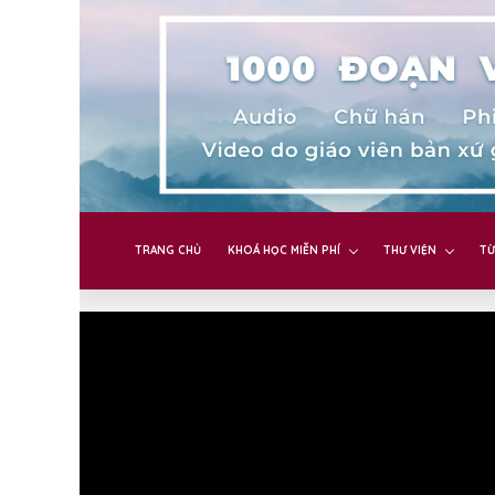
TRANG CHỦ
KHOÁ HỌC MIỄN PHÍ
THƯ VIỆN
TỪ