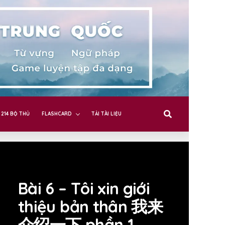
214 BỘ THỦ
FLASHCARD
TẢI TÀI LIỆU
Bài 6 – Tôi xin giới
thiệu bản thân 我来
介绍一下 phần 1