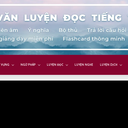
 VỰNG
NGỮ PHÁP
LUYỆN ĐỌC
LUYỆN NGHE
LUYỆN DỊCH