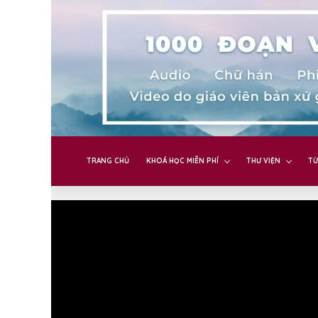
TRANG CHỦ
KHOÁ HỌC MIỄN PHÍ
THƯ VIỆN
TỪ