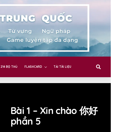
214 BỘ THỦ
FLASHCARD
TẢI TÀI LIỆU
Bài 1 – Xin chào 你好
phần 5