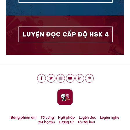
Bảng phiên âm
Từ vựng
Ngữ pháp
Luyện đọc
Luyện nghe
214 bộ thủ
Lượng từ
Tải tài liệu