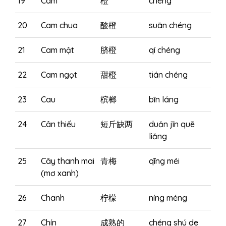
19
Cam
橙
chéng
20
Cam chua
酸橙
suān chéng
21
Cam mật
脐橙
qí chéng
22
Cam ngọt
甜橙
tián chéng
23
Cau
槟榔
bīn láng
24
Cân thiếu
短斤缺两
duǎn jīn quē
liǎng
25
Cây thanh mai
青梅
qīng méi
(mơ xanh)
26
Chanh
柠檬
níng méng
27
Chín
成熟的
chéng shú de