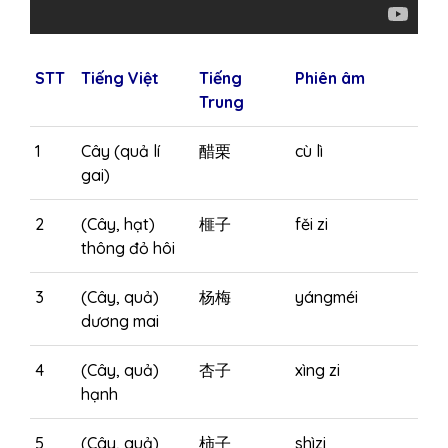
STT
Tiếng Việt
Tiếng
Phiên âm
Trung
1
Cây (quả lí
醋栗
cù lì
gai)
2
(Cây, hạt)
榧子
fěi zi
thông đỏ hôi
3
(Cây, quả)
杨梅
yángméi
dương mai
4
(Cây, quả)
杏子
xìng zi
hạnh
5
(Cây, quả)
柿子
shìzi