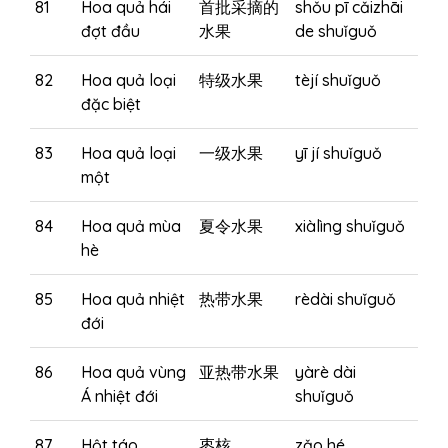
81
Hoa quả hái
首批采摘的
shǒu pī cǎizhāi
đợt đầu
水果
de shuǐguǒ
82
Hoa quả loại
特级水果
tèjí shuǐguǒ
đặc biệt
83
Hoa quả loại
一级水果
yī jí shuǐguǒ
một
84
Hoa quả mùa
夏令水果
xiàlìng shuǐguǒ
hè
85
Hoa quả nhiệt
热带水果
rèdài shuǐguǒ
đới
86
Hoa quả vùng
亚热带水果
yàrè dài
Á nhiệt đới
shuǐguǒ
87
Hột táo
枣核
zǎo hé