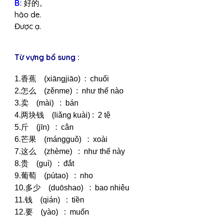
B:
好的。
hǎo de.
Được ạ.
Từ vựng bổ sung :
1.香蕉 (xiāngjiāo) : chuối
2.怎么 (zěnme) : như thế nào
3.卖 (mài) : bán
4.两块钱 (liǎng kuài) : 2 tệ
5.斤 (jīn) : cân
6.芒果 (mángguǒ) : xoài
7.这么 (zhème) : như thế này
8.贵 (guì) : đắt
9.葡萄 (pútao) : nho
10.多少 (duōshao) : bao nhiêu
11.钱 (qián) : tiền
12.要 (yào) : muốn