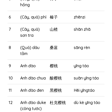
hồng
6
(Cây, quả) phỉ
榛子
zhēnzi
7
(Cây, quả)
山楂
shān zhā
sơn tra
8
(Quả) dâu
桑葚
sāng rèn
tằm
9
Anh đào
樱桃
yīng táo
10
Anh đào chua
酸樱桃
suān yīng táo
11
Anh đào đen
黑樱桃
Hēi yīngtáo
12
Anh đào duke
杜克樱桃
dù kè yīng táo
(công tước)