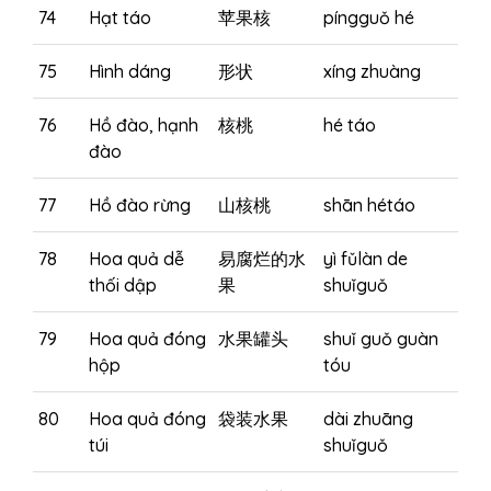
74
Hạt táo
苹果核
píngguǒ hé
75
Hình dáng
形状
xíng zhuàng
76
Hồ đào, hạnh
核桃
hé táo
đào
77
Hồ đào rừng
山核桃
shān hétáo
78
Hoa quả dễ
易腐烂的水
yì fǔlàn de
thối dập
果
shuǐguǒ
79
Hoa quả đóng
水果罐头
shuǐ guǒ guàn
hộp
tóu
80
Hoa quả đóng
袋装水果
dài zhuāng
túi
shuǐguǒ