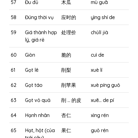
57
Đu đủ
木瓜
mù guā
58
Đúng thời vụ
应时的
yìng shí de
59
Giá thành hợp
处理价
chǔlǐ jià
lý, giá rẻ
60
Giòn
脆的
cuì de
61
Gọt lê
削梨
xuè lí
62
Gọt táo
削苹果
xuè píng guǒ
63
Gọt vỏ quả
削 … 的皮
xuē… de pí
64
Hạnh nhân
杏仁
xìng rén
65
Hạt, hột (của
果仁
guǒ rén
trái cây)