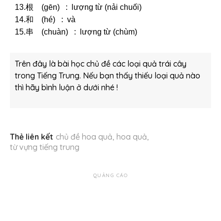
13.根 (gēn) : lượng từ (nải chuối)
14.和 (hé) : và
15.串 (chuàn) : lượng từ (chùm)
Trên đây là bài học chủ đề các loại quả trái cây
trong Tiếng Trung. Nếu bạn thấy thiếu loại quả nào
thì hãy bình luận ở dưới nhé !
Thẻ liên kết
chủ đề hoa quả
,
hoa quả
,
từ vựng tiếng trung
QUẢNG CÁO