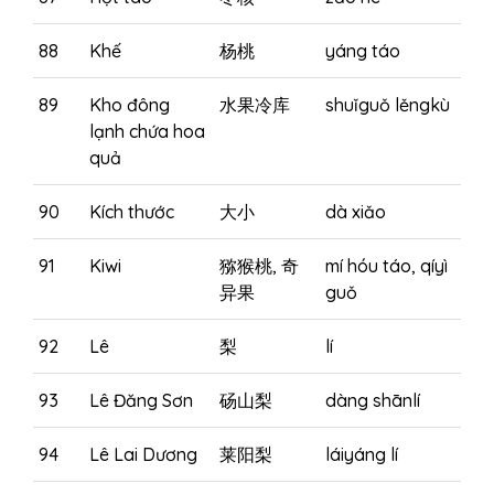
88
Khế
杨桃
yáng táo
89
Kho đông
水果冷库
shuǐguǒ lěngkù
lạnh chứa hoa
quả
90
Kích thước
大小
dà xiǎo
91
Kiwi
猕猴桃, 奇
mí hóu táo, qíyì
异果
guǒ
92
Lê
梨
lí
93
Lê Đăng Sơn
砀山梨
dàng shānlí
94
Lê Lai Dương
莱阳梨
láiyáng lí