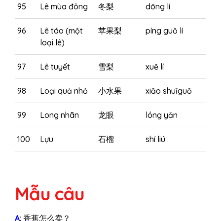
95
Lê mùa đông
冬梨
dōng lí
96
Lê táo (một
苹果梨
píng guǒ lí
loại lê)
97
Lê tuyết
雪梨
xuě lí
98
Loại quả nhỏ
小水果
xiǎo shuǐguǒ
99
Long nhãn
龙眼
lóng yǎn
100
Lựu
石榴
shí liú
Mẫu câu
A
: 香蕉怎么卖？