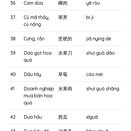
36
Cơm dừa
椰肉
yē ròu
37
Củ mã thầy,
荸荠
bí jì
củ năng
38
Cứng, rắn
坚硬的
jiā nyìng de
39
Dao gọt hoa
水果刀
shuǐ guǒ dāo
quả
40
Dâu tây
草莓
cǎo méi
41
Doanh nghiệp
水果商
shuǐ guǒ shāng
mua bán hoa
quả
42
Dưa hấu
西瓜
xīguā