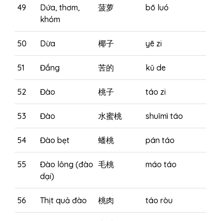
49
Dứa, thơm,
菠萝
bō luó
khóm
50
Dừa
椰子
yē zi
51
Đắng
苦的
kǔ de
52
Đào
桃子
táo zi
53
Đào
水蜜桃
shuǐmì táo
54
Đào bẹt
蟠桃
pán táo
55
Đào lông (đào
毛桃
máo táo
dại)
56
Thịt quả đào
桃肉
táo ròu