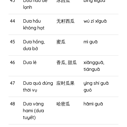
43
Dưa hấu để
冰西瓜
bīng xīguā
lạnh
44
Dưa hấu
无籽西瓜
wú zǐ xīguā
không hạt
45
Dưa hồng,
蜜瓜
mì guā
dưa bở
46
Dưa lê
香瓜, 甜瓜
xiāngguā,
tiánguā
47
Dưa quả đúng
应时瓜果
yìng shí guā
thời vụ
guǒ
48
Dưa vàng
哈密瓜
hāmì guā
hami (dưa
tuyết)