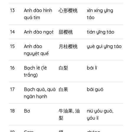
13
Anh đào hình
心形樱桃
xīn xíng yīng
quả tim
táo
14
Anh đào ngọt
甜樱桃
tián yīng táo
15
Anh đào
月桂樱桃
yuè guì yīng táo
nguyệt quế
16
Bạch lê (lê
白梨
bái lí
trắng)
17
Bạch quả, quả
白果
bái guǒ
ngân hạnh
18
Bơ
牛油果, 油
niú yóu guǒ,
梨
yóu lí