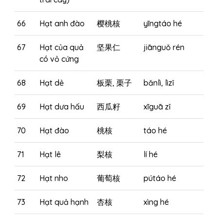
66
Hạt anh đào
樱桃核
yīngtáo hé
67
Hạt của quả
坚果仁
jiānguǒ rén
có vỏ cứng
68
Hạt dẻ
板栗, 栗子
bǎnlì, lìzǐ
69
Hạt dưa hấu
西瓜籽
xīguā zǐ
70
Hạt đào
桃核
táo hé
71
Hạt lê
梨核
lí hé
72
Hạt nho
葡萄核
pútáo hé
73
Hạt quả hạnh
杏核
xìng hé