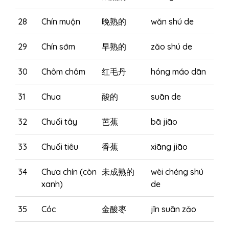
28
Chín muộn
晚熟的
wǎn shú de
29
Chín sớm
早熟的
zǎo shú de
30
Chôm chôm
红毛丹
hóng máo dān
31
Chua
酸的
suān de
32
Chuối tây
芭蕉
bā jiāo
33
Chuối tiêu
香蕉
xiāng jiāo
34
Chưa chín (còn
未成熟的
wèi chéng shú
xanh)
de
35
Cóc
金酸枣
jīn suān zǎo