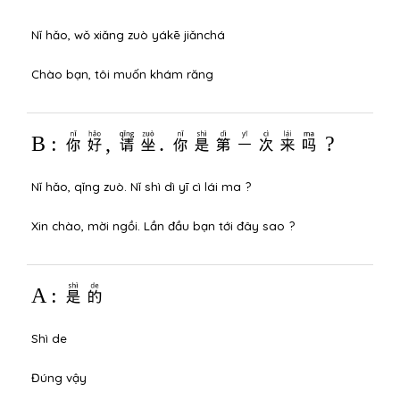
Nǐ hǎo, wǒ xiǎng zuò yákē jiǎnchá
Chào bạn, tôi muốn khám răng
B : 你好, 请坐. 你是第一次来吗 ?
Nǐ hǎo, qǐng zuò. Nǐ shì dì yī cì lái ma ?
Xin chào, mời ngồi. Lần đầu bạn tới đây sao ?
A : 是的
Shì de
Đúng vậy