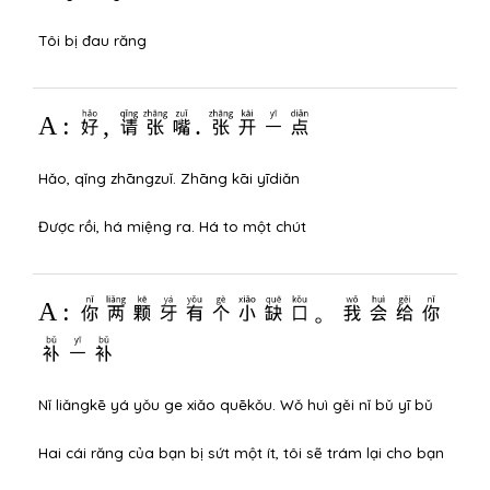
Tôi bị đau răng
A : 好, 请张嘴. 张开一点
Hǎo, qǐng zhāngzuǐ. Zhāng kāi yīdiǎn
Được rồi, há miệng ra. Há to một chút
A : 你两颗牙有个小缺口。我会给你
补一补
Nǐ liǎngkē yá yǒu ge xiǎo quēkǒu. Wǒ huì gěi nǐ bǔ yī bǔ
Hai cái răng của bạn bị sứt một ít, tôi sẽ trám lại cho bạn