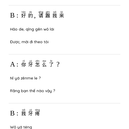
B : 好的, 请跟我来
Hǎo de, qǐng gēn wǒ lái
Được, mời đi theo tôi
A : 你牙怎么了 ?
Nǐ yá zěnme le ?
Răng bạn thế nào vậy ?
B : 我牙疼
Wǒ yá téng