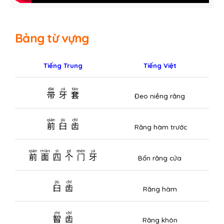
Bảng từ vựng
Tiếng Trung
Tiếng Việt
带牙套
Đeo niềng răng
前臼齿
Răng hàm trước
前面四个门牙
Bốn răng cửa
臼齿
Răng hàm
智齿
Răng khôn