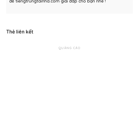
để tiengtrungtainha.com giải đáp cho bạn nhé !
Thẻ liên kết
QUẢNG CÁO