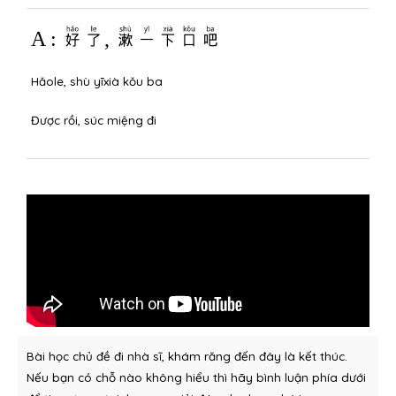
A : 好了, 漱一下口吧
Hǎole, shù yīxià kǒu ba
Được rồi, súc miệng đi
Bài học chủ đề đi nhà sĩ, khám răng đến đây là kết thúc.
Nếu bạn có chỗ nào không hiểu thì hãy bình luận phía dưới