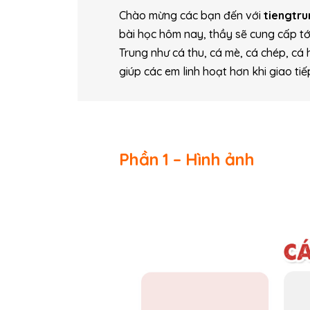
Chào mừng các bạn đến với
tiengtr
bài học hôm nay, thầy sẽ cung cấp tớ
Trung như cá thu, cá mè, cá chép, cá h
giúp các em linh hoạt hơn khi giao ti
Phần 1 – Hình ảnh