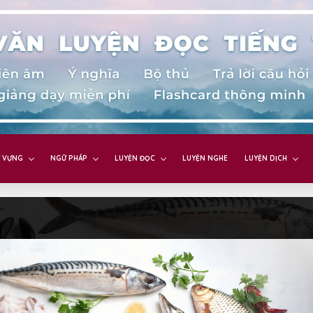
 VỰNG
NGỮ PHÁP
LUYỆN ĐỌC
LUYỆN NGHE
LUYỆN DỊCH