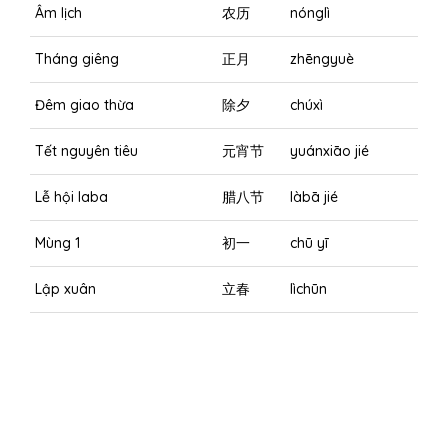
Âm lịch
农历
nónglì
Tháng giêng
正月
zhēngyuè
Đêm giao thừa
除夕
chúxì
Tết nguyên tiêu
元宵节
yuánxiāo jié
Lễ hội laba
腊八节
làbā jié
Mùng 1
初一
chū yī
Lập xuân
立春
lìchūn