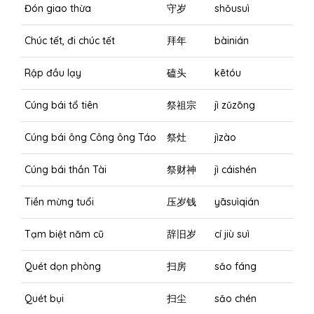
Đón giao thừa
守岁
shǒusuì
Chúc tết, đi chúc tết
拜年
bàinián
Rập đầu lạy
磕头
kētóu
Cúng bái tổ tiên
祭祖宗
jì zǔzōng
Cúng bái ông Công ông Táo
祭灶
jìzào
Cúng bái thần Tài
祭财神
jì cáishén
Tiền mừng tuổi
压岁钱
yāsuìqián
Tạm biệt năm cũ
辞旧岁
cí jiù suì
Quét dọn phòng
扫房
sǎo fáng
Quét bụi
扫尘
sǎo chén