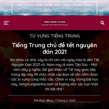
TỪ VỰNG TIẾNG TRUNG
Tiếng Trung chủ đề tết nguyên
đán 2021
Xin chào cả nhà, vậy là chỉ còn vài ngày nữa là đến Tết
Nguyên Đán 2021 rồi. Năm nay là năm Tân Sửu – Một
năm đầy ý nghĩa. Để giới thiệu về Tết hay giao tiếp
trong dịp này thì chắc chắn các bạn sẽ cần nắm được
các từ vựng cùng mẫu câu. Chính vì vậy, trong bài học
này, tiengtrungtainha.com sẽ hướng dẫn các bạn thật
chi tiết nhé !
Đã được đăng
1 Tháng 2, 2021