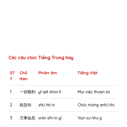
Các câu chúc Tiếng Trung hay
ST
Chữ
Phiên âm
Tiếng Việt
T
Hán
1
一切顺利
yī qiē shùn lì
Mọi việc thuận lợi
2
祝贺你
zhù hè ni
Chúc mừng anh/chị .
3
万事如意
wàn shì rú yì.
Vạn sự như ý