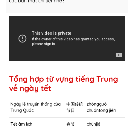
các bạn thật chi tiết nhé !
Tổng hợp từ vựng tiếng Trung
về ngày tết
Ngày lễ truyền thống của
中国传统
zhōngguó
Trung Quốc
节日
chuántǒng jiérì
Tết âm lịch
春节
chūnjié