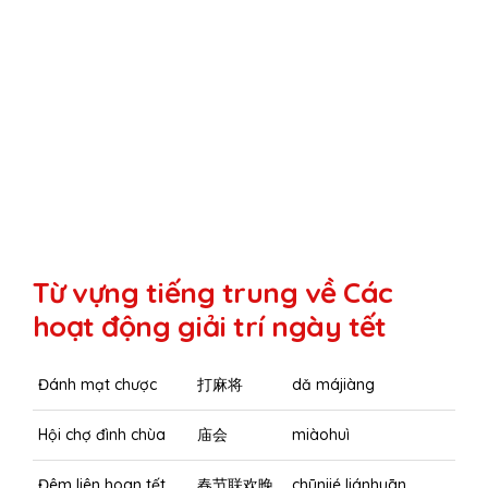
Từ vựng tiếng trung về Các
hoạt động giải trí ngày tết
Đánh mạt chược
打麻将
dǎ májiàng
Hội chợ đình chùa
庙会
miàohuì
Đêm liên hoan tết
春节联欢晚
chūnjié liánhuān