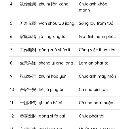
4
祝你健康
zhù nǐ jiàn kāng.
Chúc anh khỏe
mạnh
5
万寿无疆
wàn shòu wú jiāng.
Sống lâu trăm tuổi
6
家庭幸福
jiā tíng xìng fú.
Gia đình hạnh phúc
7
工作顺利
gōng zuò shùn lì .
Công việc thuận lợi
8
生意兴隆
shēng yì xīng lóng .
Làm ăn phát tài
9
祝你好运
zhù ni hăo yùn
Chúc anh may mắn
10
合家平安
hé jiā píng ān.
Cả nhà bình an
11
一团和气
yī tuán hé qì.
Cả nhà hòa thuận
12
恭喜发财
gōng xi fā cái.
Chúc phát tài