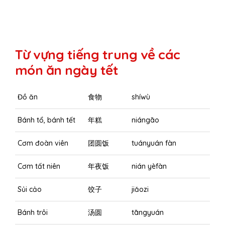
Từ vựng tiếng trung về các
món ăn ngày tết
Đồ ăn
食物
shíwù
Bánh tổ, bánh tết
年糕
niángāo
Cơm đoàn viên
团圆饭
tuányuán fàn
Cơm tất niên
年夜饭
nián yèfàn
Sủi cảo
饺子
jiǎozi
Bánh trôi
汤圆
tāngyuán