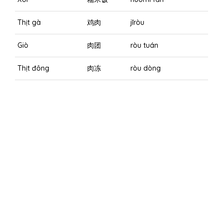
Thịt gà
鸡肉
jīròu
Giò
肉团
ròu tuán
Thịt đông
肉冻
ròu dòng