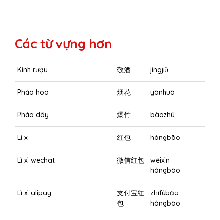
Các từ vựng hơn
Kính rượu
敬酒
jìngjiǔ
Pháo hoa
烟花
yānhuā
Pháo dây
爆竹
bàozhú
Lì xì
红包
hóngbāo
Lì xì wechat
微信红包
wēixìn
hóngbāo
Lì xì alipay
支付宝红
zhīfùbǎo
包
hóngbāo