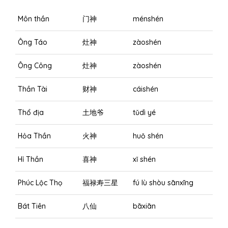
Môn thần
门神
ménshén
Ông Táo
灶神
zàoshén
Ông Công
灶神
zàoshén
Thần Tài
财神
cáishén
Thổ địa
土地爷
tǔdì yé
Hỏa Thần
火神
huǒ shén
Hỉ Thần
喜神
xǐ shén
Phúc Lộc Thọ
福禄寿三星
fú lù shòu sānxīng
Bát Tiên
八仙
bāxiān