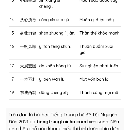
13
心想事成
xīn xiăng shì
Muốn sao được vậy
chéng .
14
从心所欲
cóng xīn suo yù.
Muốn gì được nấy
15
身壮力健
shēn zhuàng lì jiàn.
Thân thể khỏe mạnh
16
一帆风顺
yī fān fēng shùn.
Thuận buồm xuôi
gió
17
大展宏图
dà zhăn hóng tú.
Sự nghiệp phát triển
17
一本万利
yī běn wàn lì.
Một vốn bốn lời
19
东成西就
dōng chéng xī j.
Thành công mọi mặt
Trên đây là bài học Tiếng Trung chủ đề Tết Nguyên
Đán 2021 do
tiengtrungtainha.com
biên soạn. Nếu
bạn thấy chỗ nào không hiểu thì bình luận phía dưới