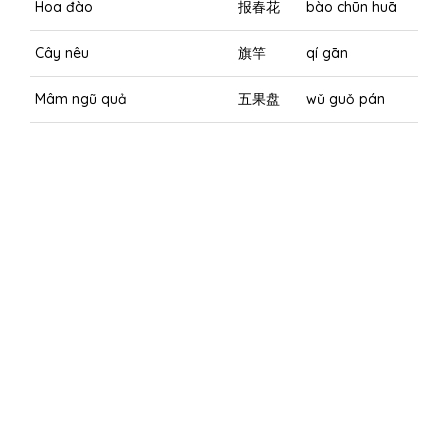
Hoa đào
报春花
bào chūn huā
Cây nêu
旗竿
qí gān
Mâm ngũ quả
五果盘
wǔ guǒ pán