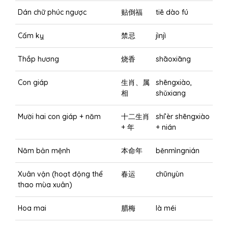
Dán chữ phúc ngược
贴倒福
tiē dào fú
Cấm kỵ
禁忌
jìnjì
Thắp hương
烧香
shāoxiāng
Con giáp
生肖、属
shēngxiào,
相
shǔxiang
Mười hai con giáp + năm
十二生肖
shí’èr shēngxiào
+ 年
+ nián
Năm bản mệnh
本命年
běnmìngnián
Xuân vận (hoạt động thể
春运
chūnyùn
thao mùa xuân)
Hoa mai
腊梅
là méi