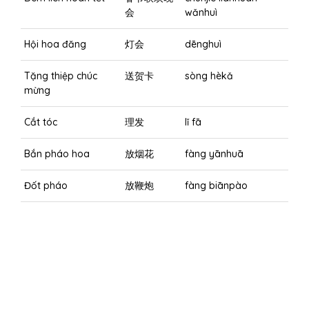
会
wǎnhuì
Hội hoa đăng
灯会
dēnghuì
Tặng thiệp chúc
送贺卡
sòng hèkǎ
mừng
Cắt tóc
理发
lǐ fā
Bắn pháo hoa
放烟花
fàng yānhuā
Đốt pháo
放鞭炮
fàng biānpào