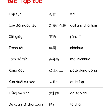
tết: Tập tục
Tập tục
习俗
xísú
Câu đối ngày tết
对联/ 春联
duìlián/ chūnlián
Cắt giấy
剪纸
jiǎnzhǐ
Tranh tết
年画
niánhuà
Sắm đồ tết
买年货
mǎi niánhuò
Xông đất
破土动工
pòtǔ dòng gōng
Xua đuổi xui xẻo
去晦气
qù huì qì
Tổng vệ sinh
大扫除
dà sǎo chú
Du xuân, đi chơi xuân
踏春
tā chūn