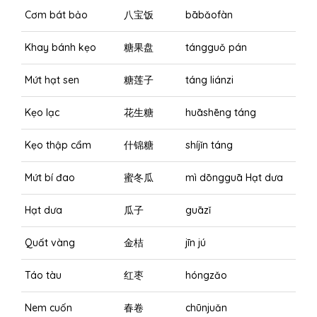
Cơm bát bảo
八宝饭
bābǎofàn
Khay bánh kẹo
糖果盘
tángguǒ pán
Mứt hạt sen
糖莲子
táng liánzi
Kẹo lạc
花生糖
huāshēng táng
Kẹo thập cẩm
什锦糖
shíjǐn táng
Mứt bí đao
蜜冬瓜
mì dōngguā Hạt dưa
Hạt dưa
瓜子
guāzǐ
Quất vàng
金桔
jīn jú
Táo tàu
红枣
hóngzǎo
Nem cuốn
春卷
chūnjuǎn