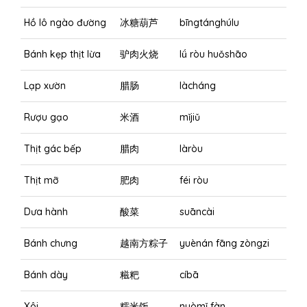
Hồ lô ngào đường
冰糖葫芦
bīngtánghúlu
Bánh kẹp thịt lừa
驴肉火烧
lǘ ròu huǒshāo
Lạp xườn
腊肠
làcháng
Rượu gạo
米酒
mǐjiǔ
Thịt gác bếp
腊肉
làròu
Thịt mỡ
肥肉
féi ròu
Dưa hành
酸菜
suāncài
Bánh chưng
越南方粽子
yuènán fāng zòngzi
Bánh dày
糍粑
cíbā
Xôi
糯米饭
nuòmǐ fàn