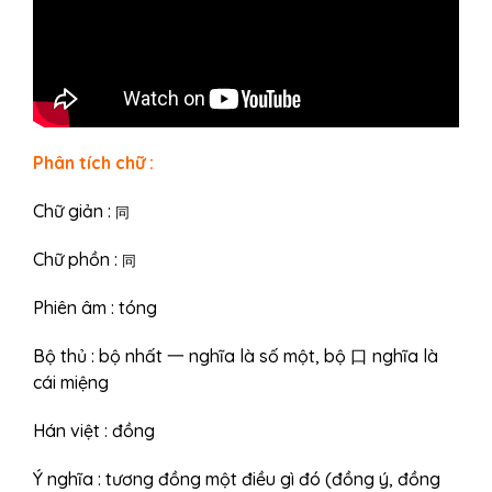
Phân tích chữ :
Chữ giản :
同
Chữ phồn :
同
Phiên âm : tóng
Bộ thủ : bộ nhất 一 nghĩa là số một, bộ 口 nghĩa là
cái miệng
Hán việt : đồng
Ý nghĩa : tương đồng một điều gì đó (đồng ý, đồng