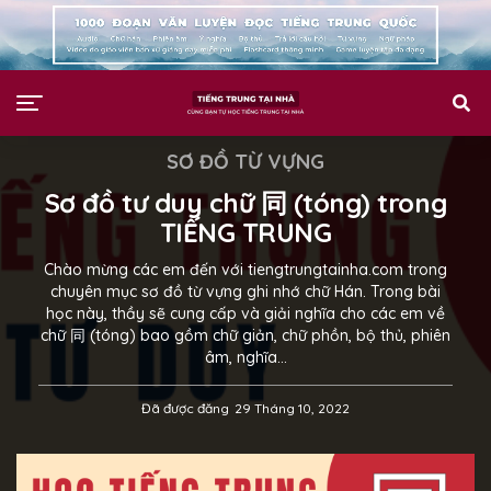
SƠ ĐỒ TỪ VỰNG
Sơ đồ tư duy chữ 同 (tóng) trong
TIẾNG TRUNG
Chào mừng các em đến với tiengtrungtainha.com trong
chuyên mục sơ đồ từ vựng ghi nhớ chữ Hán. Trong bài
học này, thầy sẽ cung cấp và giải nghĩa cho các em về
chữ 同 (tóng) bao gồm chữ giản, chữ phồn, bộ thủ, phiên
âm, nghĩa…
Đã được đăng
29 Tháng 10, 2022