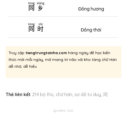
同乡
Đồng hương
同时
Đồng thời
Truy cập
tiengtrungtainha.com
hàng ngày để học kiến
thức mới mỗi ngày, mở mang trí não với kho tàng chữ Hán
dễ nhớ, dễ hiểu
Thẻ liên kết
214 bộ thủ
,
chữ hán
,
sơ đồ tư duy
,
同
QUẢNG CÁO