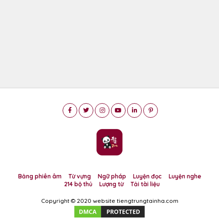
Bảng phiên âm
Từ vựng
Ngữ pháp
Luyện đọc
Luyện nghe
214 bộ thủ
Lượng từ
Tải tài liệu
Copyright © 2020 website tiengtrungtainha.com