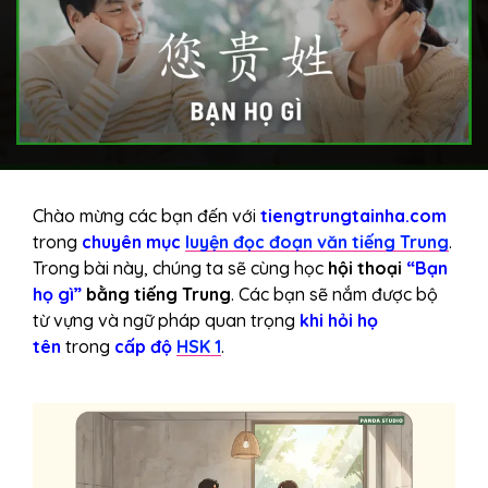
Chào mừng các bạn đến với
tiengtrungtainha.com
trong
chuyên mục
luyện đọc đoạn văn tiếng Trung
.
Trong bài này, chúng ta sẽ cùng học
hội thoại
“Bạn
họ gì”
bằng tiếng Trung
. Các bạn sẽ nắm được bộ
từ vựng và ngữ pháp quan trọng
khi hỏi họ
tên
trong
cấp độ
HSK 1
.