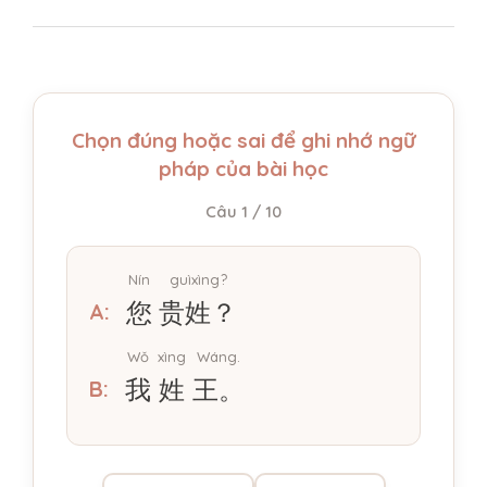
Chọn đúng hoặc sai để ghi nhớ ngữ
pháp của bài học
Câu 1 / 10
Nín
guìxìng?
您
贵姓？
A:
Wǒ
xìng
Wáng.
我
姓
王。
B: