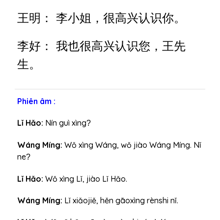
h
王明： 李小姐，很高兴认识你。
a
n
h
李好： 我也很高兴认识您，王先
生。
Phiên âm :
Lǐ Hǎo:
Nín guì xìng
?
Wáng Míng:
Wǒ xìng Wáng, wǒ jiào Wáng Míng. Nǐ
ne
?
Lǐ Hǎo:
Wǒ xìng Lǐ, jiào Lǐ Hǎo.
Wáng Míng:
Lǐ xiǎojiě, hěn gāoxìng rènshi nǐ.