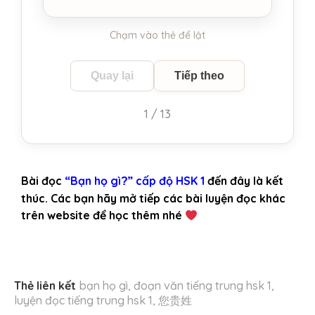
Chạm vào thẻ để lật
Quay lại
Tiếp theo
1 / 13
Bài đọc
“Bạn họ gì
” cấp độ HSK 1
đến đây là kết
?
thúc. Các bạn hãy mở tiếp các bài luyện đọc khác
trên website để học thêm nhé
Thẻ liên kết
bạn họ gì
,
đoạn văn tiếng trung hsk 1
,
luyện đọc tiếng trung hsk 1
,
您贵姓