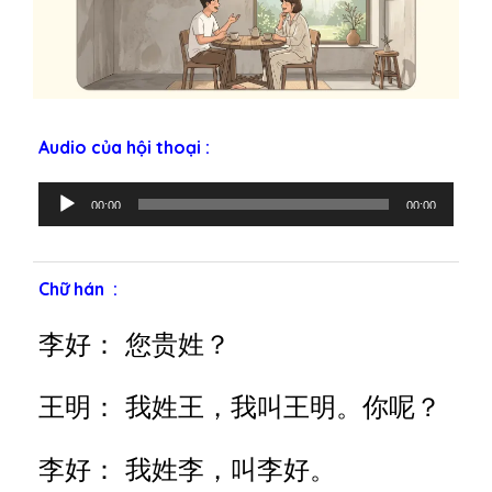
Audio của hội thoại :
T
00:00
00:00
r
ì
n
Chữ hán :
h
p
李好： 您贵姓？
h
á
王明： 我姓王，我叫王明。你呢？
t
â
m
李好： 我姓李，叫李好。
t