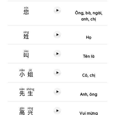
您
Ông, bà, ngài,
anh, chị
姓
Họ
叫
Tên là
小姐
Cô, chị
先生
Anh, ông
高兴
Vui mừng