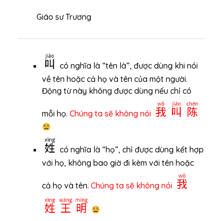
Giáo sư Trương
叫
có nghĩa là “tên là”, được dùng khi nói
về tên hoặc cả họ và tên của một người.
Động từ này không được dùng nếu chỉ có
我叫陈
mỗi họ.
Chúng ta sẽ không nói
姓
có nghĩa là “họ”, chỉ được dùng kết hợp
với họ, không bao giờ đi kèm với tên hoặc
我
cả họ và tên.
Chúng ta sẽ không nói
姓王明