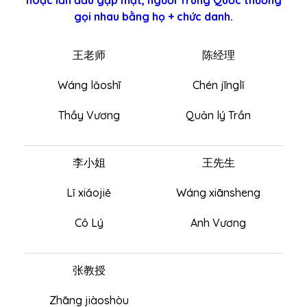
hoặc lần đầu gặp mặt, người Trung Quốc thường
gọi nhau bằng họ + chức danh.
王老师
陈经理
Wáng lǎoshī
Chén jīnglǐ
Thầy Vương
Quản lý Trần
李小姐
王先生
Lǐ xiǎojiě
Wáng xiānsheng
Cô Lý
Anh Vương
张教授
Zhāng jiàoshòu