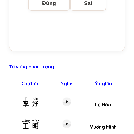
Đúng
Sai
Từ vựng quan trọng :
Chữ hán
Nghe
Ý nghĩa
李好
Lý Hảo
王明
Vương Minh