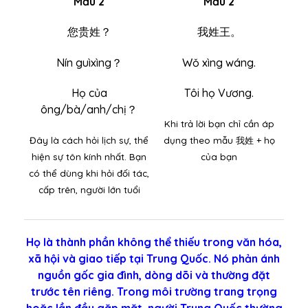
Mẫu 2
Mẫu 2
您贵姓？
我姓王。
Nín guìxìng？
Wǒ xìng wáng.
Họ của
Tôi họ Vương.
ông/bà/anh/chị？
Khi trả lời bạn chỉ cần áp
Đây là cách hỏi lịch sự, thể
dụng theo mẫu 我姓 + họ
hiện sự tôn kính nhất. Bạn
của bạn
có thể dùng khi hỏi đối tác,
cấp trên, người lớn tuổi
Họ là thành phần không thể thiếu trong văn hóa,
xã hội và giao tiếp tại Trung Quốc. Nó phản ánh
nguồn gốc gia đình, dòng dõi và thường đặt
trước tên riêng. Trong môi trường trang trọng