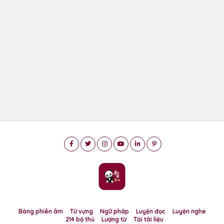
Bảng phiên âm
Từ vựng
Ngữ pháp
Luyện đọc
Luyện nghe
214 bộ thủ
Lượng từ
Tải tài liệu