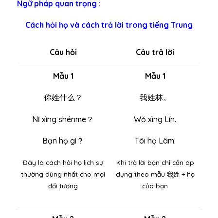
Ngữ pháp quan trọng :
Cách hỏi họ và cách trả lời trong tiếng Trung
Câu hỏi
Câu trả lời
Mẫu 1
Mẫu 1
你姓什么？
我姓林。
Nǐ xìng shénme？
Wǒ xìng Lín.
Bạn họ gì？
Tôi họ Lâm.
Đây là cách hỏi họ lịch sự
Khi trả lời bạn chỉ cần áp
thường dùng nhất cho mọi
dụng theo mẫu 我姓 + họ
đối tượng
của bạn