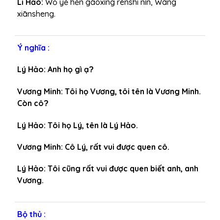
Lǐ Hǎo:
Wǒ yě hěn gāoxìng rènshi nín, Wáng
xiānsheng.
Ý nghĩa :
Lý Hảo: Anh họ gì ạ
?
Vương Minh: Tôi họ Vương, tôi tên là Vương Minh.
Còn cô
?
Lý Hảo: Tôi họ Lý, tên là Lý Hảo.
Vương Minh: Cô Lý, rất vui được quen cô.
Lý Hảo: Tôi cũng rất vui được quen biết anh, anh
Vương.
Bộ thủ :