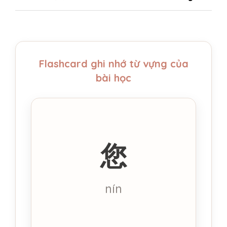
Flashcard ghi nhớ từ vựng của
bài học
您
Ngài / Ông / Bà
(trang trọng)
nín