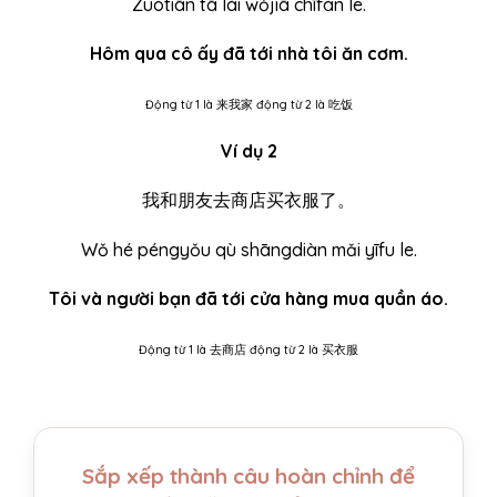
Zuótiān tā lái wǒjiā chīfàn le.
Hôm qua cô ấy đã tới nhà tôi ăn cơm.
Động từ 1 là 来我家 động từ 2 là 吃饭
Ví dụ 2
我和朋友去商店买衣服了。
Wǒ hé péngyǒu qù shāngdiàn mǎi yīfu le.
Tôi và người bạn đã tới cửa hàng mua quần áo.
Động từ 1 là 去商店 động từ 2 là 买衣服
Sắp xếp thành câu hoàn chỉnh để