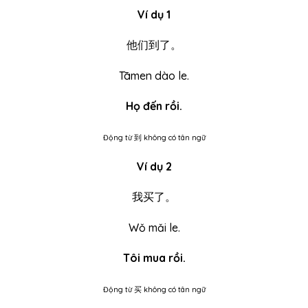
Ví dụ 1
他们到了。
Tāmen dào le.
Họ đến rồi.
Động từ 到 không có tân ngữ
Ví dụ 2
我买了。
Wǒ mǎi le.
Tôi mua rồi.
Động từ 买 không có tân ngữ