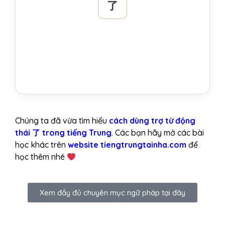
了
Chúng ta đã vừa tìm hiểu
cách dùng trợ từ động
thái 了 trong tiếng Trung
. Các bạn hãy mở các bài
học khác trên
website tiengtrungtainha.com
để
học thêm nhé
Xem đầy đủ chuyên mục ngữ pháp tại đây