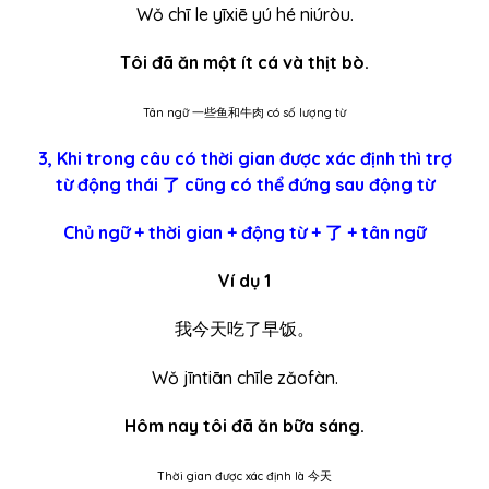
Wǒ chī le yīxiē yú hé niúròu.
Tôi đã ăn một ít cá và thịt bò.
Tân ngữ 一些鱼和牛肉 có số lượng từ
3, Khi trong câu có thời gian được xác định thì trợ
từ động thái 了 cũng có thể đứng sau động từ
Chủ ngữ + thời gian + động từ + 了 + tân ngữ
Ví dụ 1
我今天吃了早饭。
Wǒ jīntiān chīle zǎofàn.
Hôm nay tôi đã ăn bữa sáng.
Thời gian được xác định là 今天