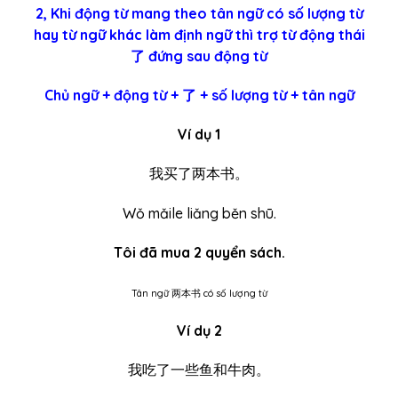
2, Khi động từ mang theo tân ngữ có số lượng từ
hay từ ngữ khác làm định ngữ thì trợ từ động thái
了 đứng sau động từ
Chủ ngữ + động từ + 了 + số lượng từ + tân ngữ
Ví dụ 1
我买了两本书。
Wǒ mǎile liǎng běn shū.
Tôi đã mua 2 quyển sách.
Tân ngữ 两本书 có số lượng từ
Ví dụ 2
我吃了一些鱼和牛肉。