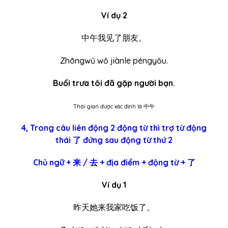
Ví dụ 2
中午我见了朋友。
Zhōngwǔ wǒ jiànle péngyǒu.
Buổi trưa tôi đã gặp người bạn.
Thời gian được xác định là 中午
4, Trong câu liên động 2 động từ thì trợ từ động
thái 了 đứng sau động từ thứ 2
Chủ ngữ + 来 / 去 + địa điểm + động từ + 了
Ví dụ 1
昨天她来我家吃饭了。