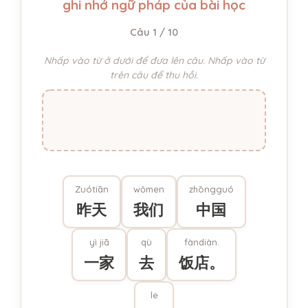
ghi nhớ ngữ pháp của bài học
Câu 1 / 10
Nhấp vào từ ở dưới để đưa lên câu. Nhấp vào từ
trên câu để thu hồi.
Zuótiān
wǒmen
zhōngguó
昨天
我们
中国
yì jiā
qù
fàndiàn.
一家
去
饭店。
le