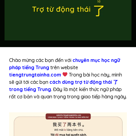
Chào mừng các bạn đến với
chuyên mục học ngữ
pháp tiếng Trung
trên website
tiengtrungtainha.com
Trong bài học này, mình
sẽ gửi tới các bạn
cách dùng trợ từ động thái 了
trong tiếng Trung
. Đây là một kiến thức ngữ pháp
rất cơ bản và quan trọng trong giao tiếp hàng ngày.