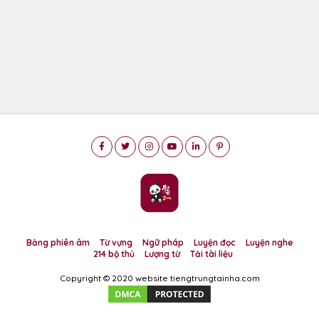
Bảng phiên âm
Từ vựng
Ngữ pháp
Luyện đọc
Luyện nghe
214 bộ thủ
Lượng từ
Tải tài liệu
Copyright © 2020 website tiengtrungtainha.com